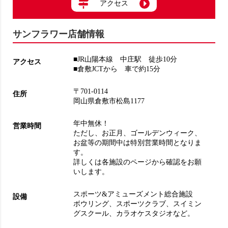
アクセス
サンフラワー店舗情報
■JR山陽本線 中庄駅 徒歩10分
アクセス
■倉敷JCTから 車で約15分
〒701-0114
住所
岡山県倉敷市松島1177
年中無休！
営業時間
ただし、お正月、ゴールデンウィーク、
お盆等の期間中は特別営業時間となりま
す。
詳しくは各施設のページから確認をお願
いします。
スポーツ&アミューズメント総合施設
設備
ボウリング
、
スポーツクラブ
、
スイミン
グスクール
、
カラオケスタジオ
など。