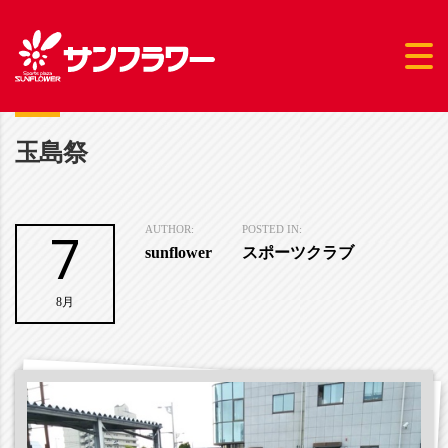
玉島祭
7
AUTHOR:
POSTED IN:
sunflower
スポーツクラブ
8月