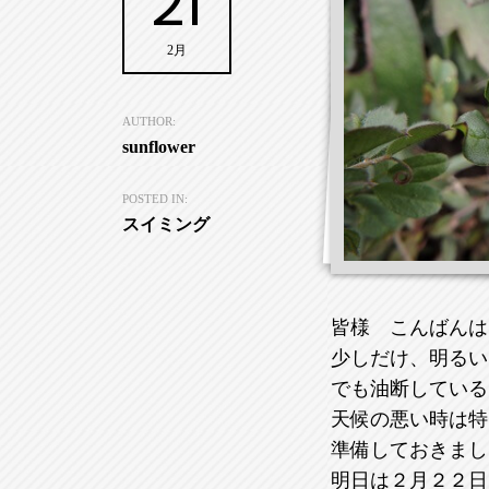
21
2月
AUTHOR:
sunflower
POSTED IN:
スイミング
皆様 こんばんは
少しだけ、明るい
でも油断している
天候の悪い時は特
準備しておきまし
明日は２月２２日