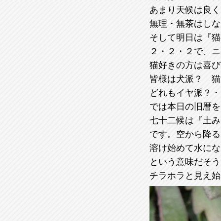
あまり天候は良く
無理・無茶はしな
そして明日は『猫
２・２・２で、ニ
猫好きの方は喜び
皆様は犬派？ 猫
どれもイヤ派？・
では本日の旧暦を
七十二候は『土み
です。空から降る
溶け始めて水にな
という意味だそう
チラホラと見え始