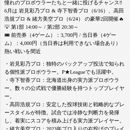
憧れのプロボウラーたちと一緒に投げるチャンス‼️
6月は 岩見彩乃プロ & 寺下智香プロ（6/16）、高田
浩規プロ & 緒方美空プロ（6/24） の豪華2回開催🔥
💡 第1部 14:00～ / 第2部 20:30～
🎟 前売券（4ゲーム）：3,700円 / 当日券（4ゲー
ム）：4,000円（当日券は利用できない場合あり）
熱い戦いを間近
・岩見彩乃プロ：独特のバックアップ投法で知られ
る個性派プロボウラー。P★Leagueでも活躍中。
・寺下智香プロ：北海道出身の実力派プロボウラ
ー。数々の公式戦で優勝経験を持つトッププレイヤ
ー。
・高田浩規プロ：安定した投球技術と戦略的なプレ
ースタイルが特徴。試合では冷静な判断力を発揮
し、着実にスコアを積み上げる実力派プレイヤー。
・緒方美空プロ：2023年プロ入りの右投げのプレイ