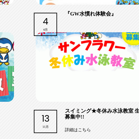
『GW水慣れ体験会』
4
4月
スイミング★冬休み水泳教室 
13
募集中!!
11月
詳細はこちら