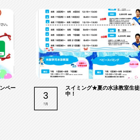
ンペー
スイミング★夏の水泳教室生徒
3
中！
7月