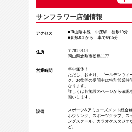
サンフラワー店舗情報
■JR山陽本線 中庄駅 徒歩10分
アクセス
■倉敷JCTから 車で約15分
〒701-0114
住所
岡山県倉敷市松島1177
年中無休！
営業時間
ただし、お正月、ゴールデンウィ
ク、お盆等の期間中は特別営業時
なります。
詳しくは各施設のページから確認
願いします。
スポーツ&アミューズメント総合
設備
ボウリング
、
スポーツクラブ
、
ス
ングスクール
、
カラオケスタジオ
ど。