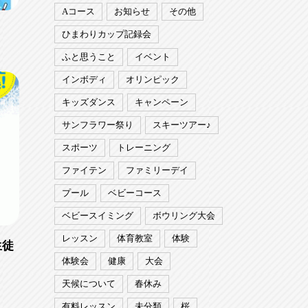
Aコース
お知らせ
その他
ひまわりカップ記録会
ふと思うこと
イベント
インボディ
オリンピック
キッズダンス
キャンペーン
サンフラワー祭り
スキーツアー♪
スポーツ
トレーニング
ファイテン
ファミリーデイ
プール
ベビーコース
ベビースイミング
ボウリング大会
レッスン
体育教室
体験
生徒
体験会
健康
大会
天候について
春休み
有料レッスン
未分類
桜