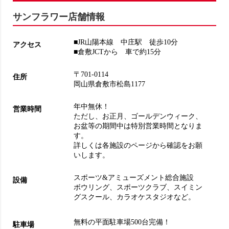
サンフラワー店舗情報
■JR山陽本線 中庄駅 徒歩10分
アクセス
■倉敷JCTから 車で約15分
〒701-0114
住所
岡山県倉敷市松島1177
年中無休！
営業時間
ただし、お正月、ゴールデンウィーク、
お盆等の期間中は特別営業時間となりま
す。
詳しくは各施設のページから確認をお願
いします。
スポーツ&アミューズメント総合施設
設備
ボウリング
、
スポーツクラブ
、
スイミン
グスクール
、
カラオケスタジオ
など。
無料の平面駐車場500台完備！
駐車場