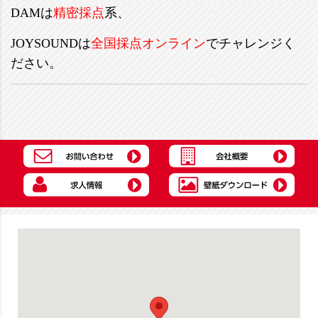
DAMは
精密採点
系、
JOYSOUNDは
全国採点オンライン
でチャレンジく
ださい。