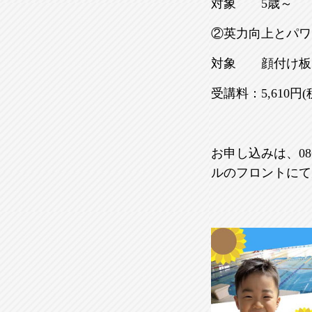
対象 5歳～ 12
②英力向上とパワ
対象 顔付け板キッ
受講料：5,610円
お申し込みは、08
ルのフロントにて