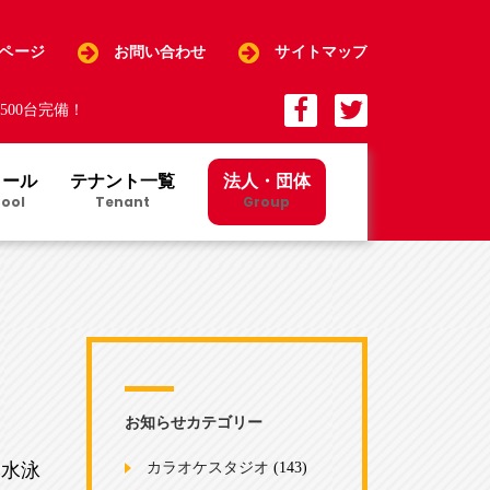
Pページ
お問い合わせ
サイトマップ
00台完備！
クール
テナント一覧
法人・団体
ool
Tenant
Group
お知らせカテゴリー
み水泳
カラオケスタジオ
(143)