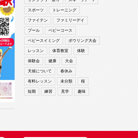
スポーツ
トレーニング
ファイテン
ファミリーデイ
プール
ベビーコース
ベビースイミング
ボウリング大会
レッスン
体育教室
体験
体験会
健康
大会
天候について
春休み
有料レッスン
未分類
桜
短期
練習
見学
趣味