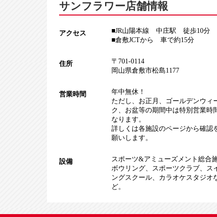
サンフラワー店舗情報
■JR山陽本線 中庄駅 徒歩10分
アクセス
■倉敷JCTから 車で約15分
〒701-0114
住所
岡山県倉敷市松島1177
年中無休！
営業時間
ただし、お正月、ゴールデンウィ
ク、お盆等の期間中は特別営業時
なります。
詳しくは各施設のページから確認
願いします。
スポーツ&アミューズメント総合
設備
ボウリング
、
スポーツクラブ
、
ス
ングスクール
、
カラオケスタジオ
ど。