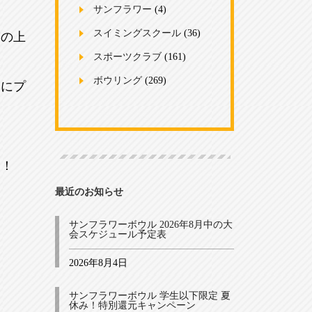
サンフラワー
(4)
スイミングスクール
(36)
ぎの上
スポーツクラブ
(161)
ボウリング
(269)
会にプ
！！
最近のお知らせ
サンフラワーボウル 2026年8月中の大
会スケジュール予定表
2026年8月4日
サンフラワーボウル 学生以下限定 夏
休み！特別還元キャンペーン