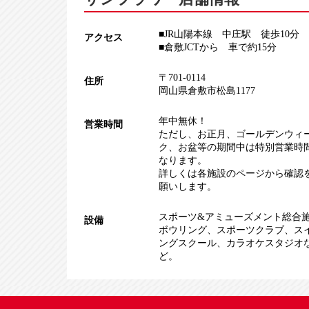
■JR山陽本線 中庄駅 徒歩10分
アクセス
■倉敷JCTから 車で約15分
〒701-0114
住所
岡山県倉敷市松島1177
年中無休！
営業時間
ただし、お正月、ゴールデンウィ
ク、お盆等の期間中は特別営業時
なります。
詳しくは各施設のページから確認
願いします。
スポーツ&アミューズメント総合
設備
ボウリング
、
スポーツクラブ
、
ス
ングスクール
、
カラオケスタジオ
ど。