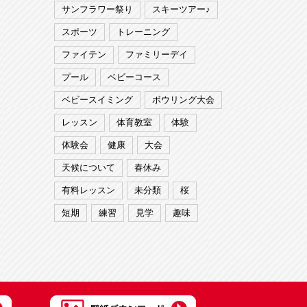
サンフラワー祭り
スキーツアー♪
スポーツ
トレーニング
ファイテン
ファミリーデイ
プール
ベビーコース
ベビースイミング
ボウリング大会
レッスン
体育教室
体験
体験会
健康
大会
天候について
春休み
有料レッスン
未分類
桜
短期
練習
見学
趣味