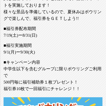
トを実施しております！
様々な景品を準備しているので、夏休みはボウリン
グで楽しんで、福引券をＧＥＴしよう!!
■福引券配布期間
7/19(土)ー8/31(日)
■福引実施期間
9/1(月)ー9/30(火)
■キャンペーン内容
中学生以下を含むグループに限りボウリングご利用
で
500円毎に福引補助券１枚プレゼント！
福引券10枚で一回福引にチャレンジ！！