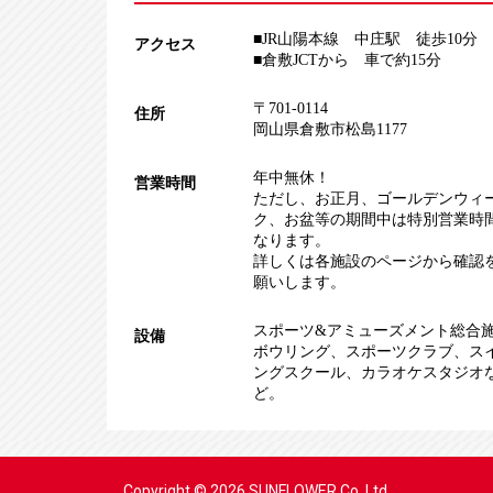
■JR山陽本線 中庄駅 徒歩10分
アクセス
■倉敷JCTから 車で約15分
〒701-0114
住所
岡山県倉敷市松島1177
年中無休！
営業時間
ただし、お正月、ゴールデンウィ
ク、お盆等の期間中は特別営業時
なります。
詳しくは各施設のページから確認
願いします。
スポーツ&アミューズメント総合
設備
ボウリング
、
スポーツクラブ
、
ス
ングスクール
、
カラオケスタジオ
ど。
Copyright ©
2026
SUNFLOWER Co.,Ltd.