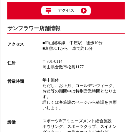
アクセス
サンフラワー店舗情報
■JR山陽本線 中庄駅 徒歩10分
アクセス
■倉敷JCTから 車で約15分
〒701-0114
住所
岡山県倉敷市松島1177
年中無休！
営業時間
ただし、お正月、ゴールデンウィーク、
お盆等の期間中は特別営業時間となりま
す。
詳しくは各施設のページから確認をお願
いします。
スポーツ&アミューズメント総合施設
設備
ボウリング
、
スポーツクラブ
、
スイミン