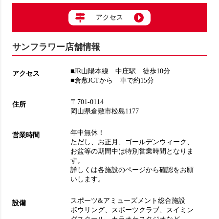
アクセス
サンフラワー店舗情報
■JR山陽本線 中庄駅 徒歩10分
アクセス
■倉敷JCTから 車で約15分
〒701-0114
住所
岡山県倉敷市松島1177
年中無休！
営業時間
ただし、お正月、ゴールデンウィーク、
お盆等の期間中は特別営業時間となりま
す。
詳しくは各施設のページから確認をお願
いします。
スポーツ&アミューズメント総合施設
設備
ボウリング
、
スポーツクラブ
、
スイミン