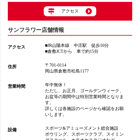
アクセス
サンフラワー店舗情報
■JR山陽本線 中庄駅 徒歩10分
アクセス
■倉敷JCTから 車で約15分
〒701-0114
住所
岡山県倉敷市松島1177
年中無休！
営業時間
ただし、お正月、ゴールデンウィーク、
お盆等の期間中は特別営業時間となりま
す。
詳しくは各施設のページから確認をお願
いします。
スポーツ&アミューズメント総合施設
設備
ボウリング
、
スポーツクラブ
、
スイミン