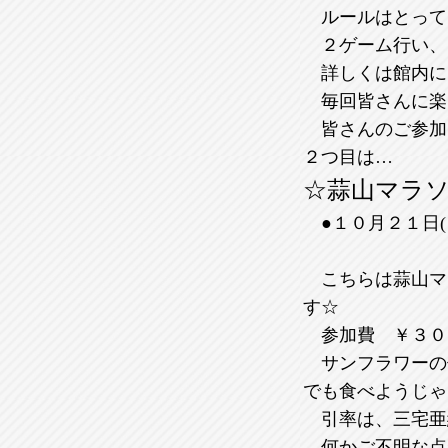
ルールはとって
２ゲーム行い、
詳しくは館内にあ
毎回皆さんに楽
皆さんのご参加
２つ目は…
☆蒜山マラ
●１０月２１日(
こちらは蒜山マ
す☆
参加費 ￥３００
サンフラワーの
でも食べようじゃ
引率は、三宅亜
何かご不明な点