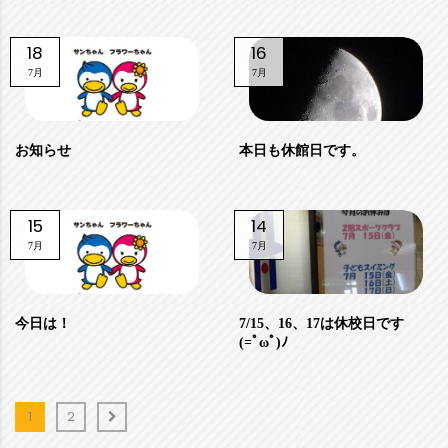
18
16
7月
7月
お知らせ
本日も休館日です。
15
14
7月
7月
今日は！
7/15、16、17は休校日です
(=ﾟωﾟ)ﾉ
1
2