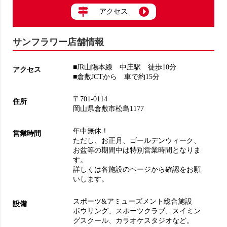
アクセス
サンフラワー店舗情報
■JR山陽本線 中庄駅 徒歩10分
アクセス
■倉敷JCTから 車で約15分
〒701-0114
住所
岡山県倉敷市松島1177
年中無休！
営業時間
ただし、お正月、ゴールデンウィーク、
お盆等の期間中は特別営業時間となりま
す。
詳しくは各施設のページから確認をお願
いします。
スポーツ&アミューズメント総合施設
設備
ボウリング
、
スポーツクラブ
、
スイミン
グスクール
、
カラオケスタジオ
など。