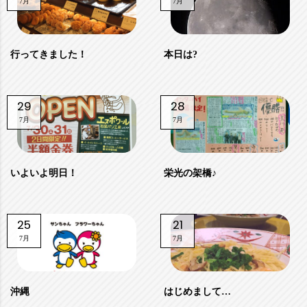
7月
7月
行ってきました！
本日は?
29
28
7月
7月
いよいよ明日！
栄光の架橋♪
25
21
7月
7月
沖縄
はじめまして…