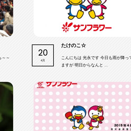
たけのこ☆
20
ら～～
こんにちは 光永です 今日も雨が降っ
4月
ますが 明日からなんと ...