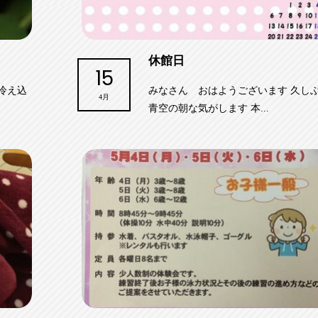
休館日
15
冷え込
みなさん おはようございます 久し
4月
青空の朝な気がします 本...