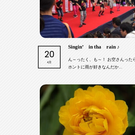
Singin’ in tha rain ♪
20
ん～ったく、も～！ お空さんった
4月
ホントに雨が好きなんだか...