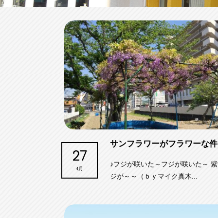
サンフラワーがフラワーな件
27
♪フジが咲いた～フジが咲いた～ 
4月
ジが～～（ｂｙマイク真木...