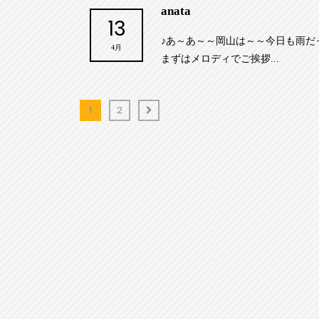
anata
13
♪あ～あ～～岡山は～～今日も雨だ
4月
まずはメロディでご挨拶...
1
2