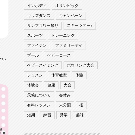
インボディ
オリンピック
キッズダンス
キャンペーン
サンフラワー祭り
スキーツアー♪
スポーツ
トレーニング
ファイテン
ファミリーデイ
プール
ベビーコース
てい
ベビースイミング
ボウリング大会
レッスン
体育教室
体験
体験会
健康
大会
天候について
春休み
有料レッスン
未分類
桜
短期
練習
見学
趣味