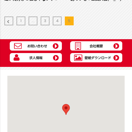
1
…
3
4
5