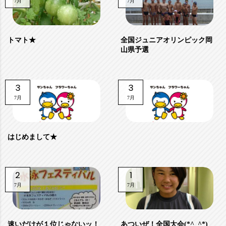
7月
7月
トマト★
全国ジュニアオリンピック岡
山県予選
3
3
7月
7月
はじめまして★
2
1
7月
7月
速いだけが１位じゃないッ！
あついぜ！全国大会(*^_^*)