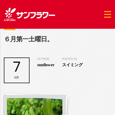
６月第一土曜日。
7
AUTHOR:
POSTED IN:
sunflower
スイミング
6月