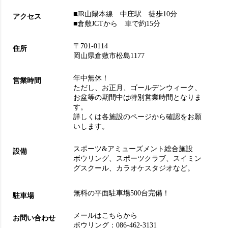
■JR山陽本線 中庄駅 徒歩10分
アクセス
■倉敷JCTから 車で約15分
〒701-0114
住所
岡山県倉敷市松島1177
年中無休！
営業時間
ただし、お正月、ゴールデンウィーク、
お盆等の期間中は特別営業時間となりま
す。
詳しくは各施設のページから確認をお願
いします。
スポーツ&アミューズメント総合施設
設備
ボウリング
、
スポーツクラブ
、
スイミン
グスクール
、
カラオケスタジオ
など。
無料の平面駐車場500台完備！
駐車場
メールはこちらから
お問い合わせ
ボウリング：
086-462-3131