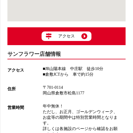
アクセス
サンフラワー店舗情報
■JR山陽本線 中庄駅 徒歩10分
アクセス
■倉敷JCTから 車で約15分
〒701-0114
住所
岡山県倉敷市松島1177
年中無休！
営業時間
ただし、お正月、ゴールデンウィーク、
お盆等の期間中は特別営業時間となりま
す。
詳しくは各施設のページから確認をお願