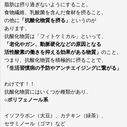
脂肪は摂り過ぎないようにすること。
食物繊維、乳酸菌を含んだ食材を摂ること。
の他に
「抗酸化物質を摂る」
というのが
あります。
抗酸化物質は「フィトケミカル」といって、
「老化やガン、動脈硬化などの原因となる
活性酸素の働きを抑える効果がある物質」
のこと。
つまり、抗酸化物質を積極的に摂ることで、
「生活習慣病の予防やアンチエイジングに繋がる」
わけです！！
抗酸化物質にはいくつか種類があり、
○ポリフェノール系
イソフラボン（大豆）、カテキン（緑茶）、
セサミノール（ゴマ）など