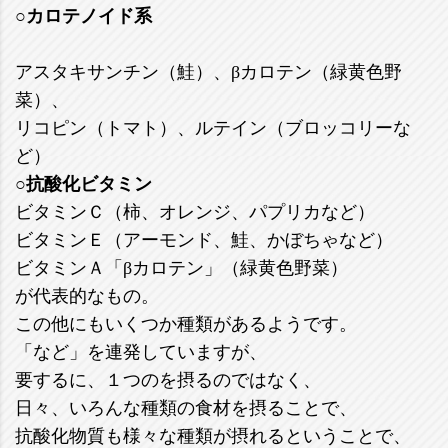
○カロテノイド系
アスタキサンチン（鮭）、βカロテン（緑黄色野
菜）、
リコピン（トマト）、ルテイン（ブロッコリーな
ど）
○抗酸化ビタミン
ビタミンＣ（柿、オレンジ、パプリカなど）
ビタミンＥ（アーモンド、鮭、かぼちゃなど）
ビタミンＡ「βカロテン」（緑黄色野菜）
が代表的なもの。
この他にもいくつか種類があるようです。
「など」を連発していますが、
要するに、１つのを摂るのではなく、
日々、いろんな種類の食材を摂ることで、
抗酸化物質も様々な種類が摂れるということで、