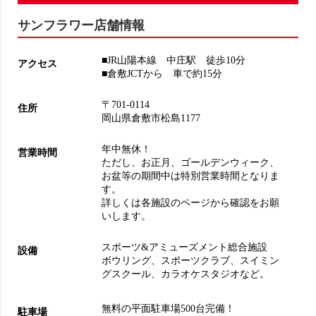
サンフラワー店舗情報
■JR山陽本線 中庄駅 徒歩10分
アクセス
■倉敷JCTから 車で約15分
〒701-0114
住所
岡山県倉敷市松島1177
年中無休！
営業時間
ただし、お正月、ゴールデンウィーク、
お盆等の期間中は特別営業時間となりま
す。
詳しくは各施設のページから確認をお願
いします。
スポーツ&アミューズメント総合施設
設備
ボウリング
、
スポーツクラブ
、
スイミン
グスクール
、
カラオケスタジオ
など。
無料の平面駐車場500台完備！
駐車場