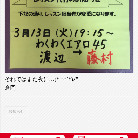
それではまた夜に…(*˙︶˙*)ﾉ”
倉岡
お知らせ