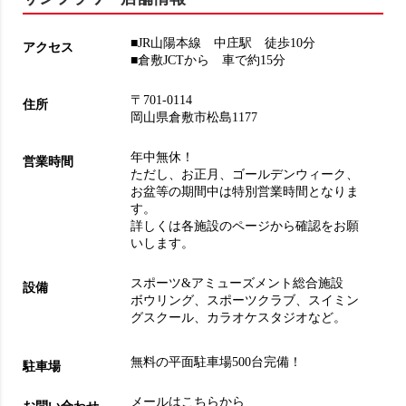
■JR山陽本線 中庄駅 徒歩10分
アクセス
■倉敷JCTから 車で約15分
〒701-0114
住所
岡山県倉敷市松島1177
年中無休！
営業時間
ただし、お正月、ゴールデンウィーク、
お盆等の期間中は特別営業時間となりま
す。
詳しくは各施設のページから確認をお願
いします。
スポーツ&アミューズメント総合施設
設備
ボウリング
、
スポーツクラブ
、
スイミン
グスクール
、
カラオケスタジオ
など。
無料の平面駐車場500台完備！
駐車場
メールはこちらから