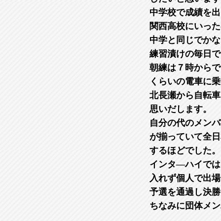
中学校で成績を出
関西高校にいった
中学と同じでかな
練習漬けの毎日で
朝練は７時からで
くらいの電車に乗
北長瀬から自転車
思いだします。
自分の代のメンバ
が揃っていて全日
するほどでした。
インタ―ハイでは
入れず個人で出場
予選を通過し決勝
ちなみに団体メン