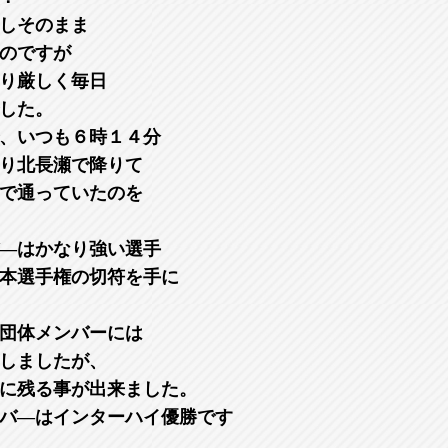
しそのまま
のですが
り厳しく毎日
した。
、いつも６時１４分
り北長瀬で降りて
で通っていたのを
―はかなり強い選手
本選手権の切符を手に
団体メンバーには
しましたが、
に残る事が出来ました。
バ―はインターハイ優勝です