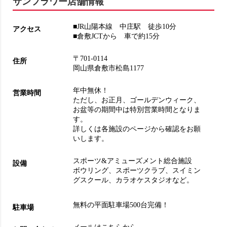
サンフラワー店舗情報
■JR山陽本線 中庄駅 徒歩10分
アクセス
■倉敷JCTから 車で約15分
〒701-0114
住所
岡山県倉敷市松島1177
年中無休！
営業時間
ただし、お正月、ゴールデンウィーク、
お盆等の期間中は特別営業時間となりま
す。
詳しくは各施設のページから確認をお願
いします。
スポーツ&アミューズメント総合施設
設備
ボウリング
、
スポーツクラブ
、
スイミン
グスクール
、
カラオケスタジオ
など。
無料の平面駐車場500台完備！
駐車場