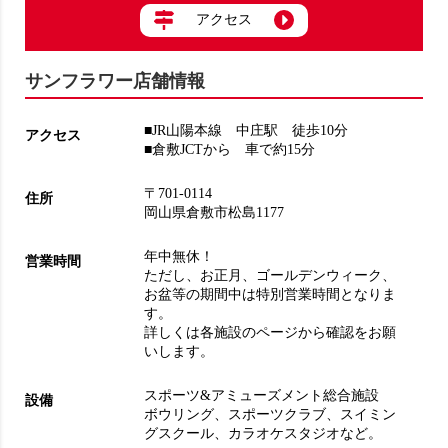
アクセス
サンフラワー店舗情報
■JR山陽本線 中庄駅 徒歩10分
アクセス
■倉敷JCTから 車で約15分
〒701-0114
住所
岡山県倉敷市松島1177
年中無休！
営業時間
ただし、お正月、ゴールデンウィーク、
お盆等の期間中は特別営業時間となりま
す。
詳しくは各施設のページから確認をお願
いします。
スポーツ&アミューズメント総合施設
設備
ボウリング
、
スポーツクラブ
、
スイミン
グスクール
、
カラオケスタジオ
など。