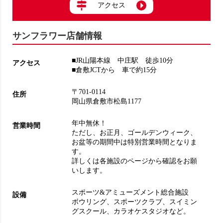
アクセス
サンフラワー店舗情報
■JR山陽本線 中庄駅 徒歩10分
アクセス
■倉敷JCTから 車で約15分
〒701-0114
住所
岡山県倉敷市松島1177
年中無休！
営業時間
ただし、お正月、ゴールデンウィーク、
お盆等の期間中は特別営業時間となりま
す。
詳しくは各施設のページから確認をお願
いします。
スポーツ&アミューズメント総合施設
設備
ボウリング
、
スポーツクラブ
、
スイミン
グスクール
、
カラオケスタジオ
など。