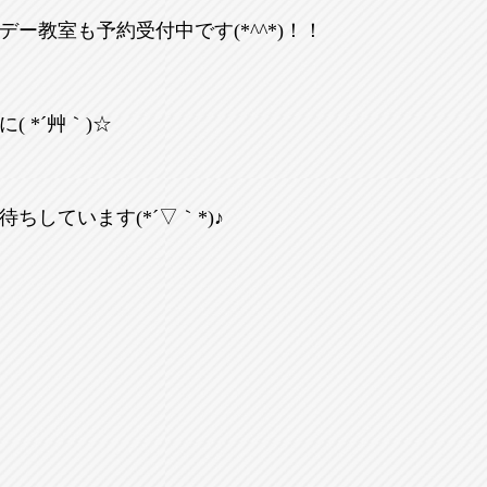
ー教室も予約受付中です(*^^*)！！
( *´艸｀)☆
ちしています(*´▽｀*)♪