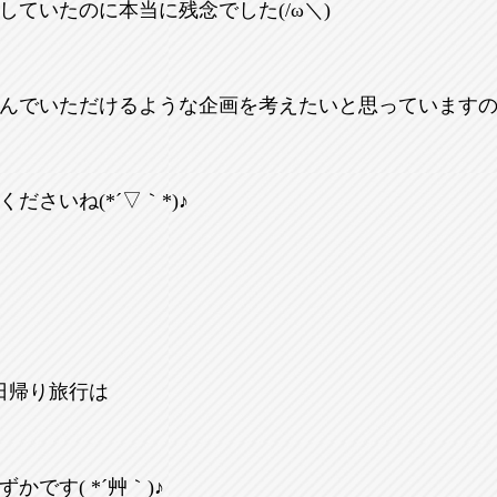
していたのに本当に残念でした(/ω＼)
んでいただけるような企画を考えたいと思っています
ださいね(*´▽｀*)♪
、日帰り旅行は
かです( *´艸｀)♪