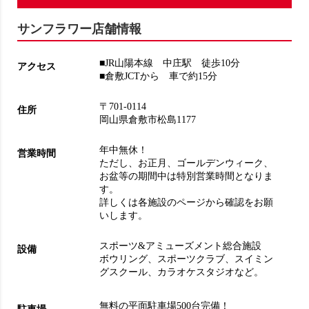
サンフラワー店舗情報
■JR山陽本線 中庄駅 徒歩10分
アクセス
■倉敷JCTから 車で約15分
〒701-0114
住所
岡山県倉敷市松島1177
年中無休！
営業時間
ただし、お正月、ゴールデンウィーク、
お盆等の期間中は特別営業時間となりま
す。
詳しくは各施設のページから確認をお願
いします。
スポーツ&アミューズメント総合施設
設備
ボウリング
、
スポーツクラブ
、
スイミン
グスクール
、
カラオケスタジオ
など。
無料の平面駐車場500台完備！