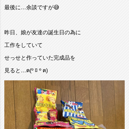
最後に…余談ですが😅
昨日、娘が友達の誕生日の為に
工作をしていて
せっせと作っていた完成品を
見ると…ฅ(º ﾛ º ฅ)