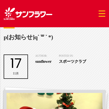
p[お知らせ]q˙ ꒳ ˙ *)
17
AUTHOR:
POSTED IN:
sunflower
スポーツクラブ
11月