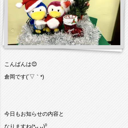
こんばんは
😊
倉岡です(´▽｀*)
今日もお知らせの内容と
なりますね(*ᴗˬᴗ)⁾⁾