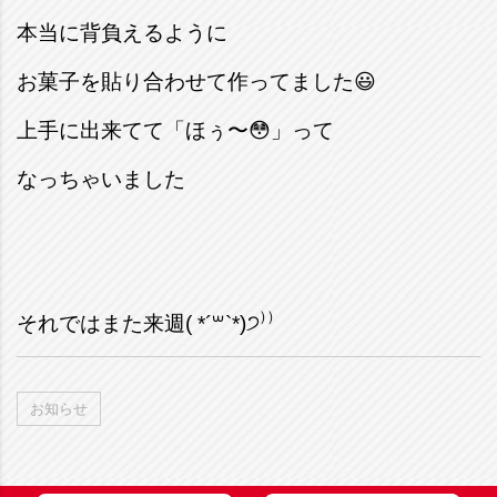
本当に背負えるように
お菓子を貼り合わせて作ってました
😃
上手に出来てて「ほぅ〜😳」って
なっちゃいました
それではまた来週( *´꒳`*)੭⁾⁾
お知らせ