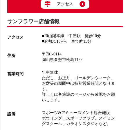
アクセス
サンフラワー店舗情報
■JR山陽本線 中庄駅 徒歩10分
アクセス
■倉敷JCTから 車で約15分
〒701-0114
住所
岡山県倉敷市松島1177
年中無休！
営業時間
ただし、お正月、ゴールデンウィーク、
お盆等の期間中は特別営業時間となりま
す。
詳しくは各施設のページから確認をお願
いします。
スポーツ&アミューズメント総合施設
設備
ボウリング
、
スポーツクラブ
、
スイミン
グスクール
、
カラオケスタジオ
など。