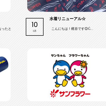
水着リニューアル☆
10
なったと
こんにちは！梶谷です😊Ǵ...
5月