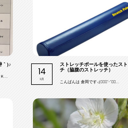
｀)♪
ストレッチポールを使ったスト
14
チ（脇腹のストレッチ）
...
5月
こんばんは 倉岡です⸜(๑⃙⃘’ᵕ’๑⃙...