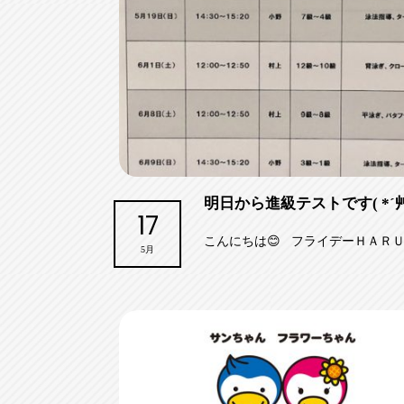
明日から進級テストです( *´艸
17
こんにちは😊 フライデーＨＡＲＵＫ
5月