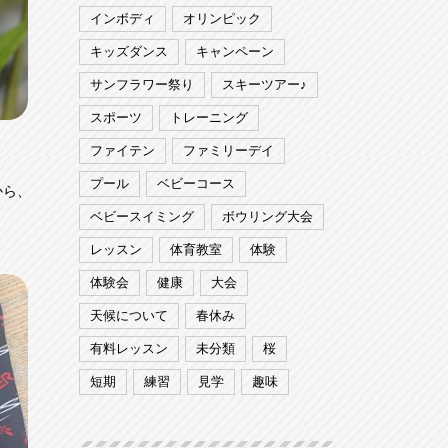
インボディ
オリンピック
キッズダンス
キャンペーン
サンフラワー祭り
スキーツアー♪
スポーツ
トレーニング
ファイテン
ファミリーデイ
プール
ベビーコース
から、
ベビースイミング
ボウリング大会
レッスン
体育教室
体験
体験会
健康
大会
天候について
春休み
有料レッスン
未分類
桜
短期
練習
見学
趣味