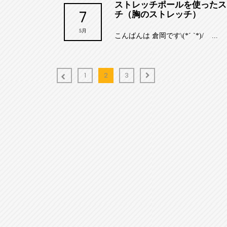
ストレッチポールを使ったス
7
チ（胸のストレッチ）
5月
こんばんは 倉岡です\(*´ `*)/ ...
1
2
3